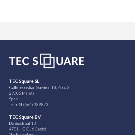
TEC Square SL
Calle Sebastian Souviron 18, Atico 2
29005 Malaga
Spain
Tel: +34 (664) 389873
TEC Square BV
De Biestraat 18
4751 HC Oud Gastel
The Netherlands